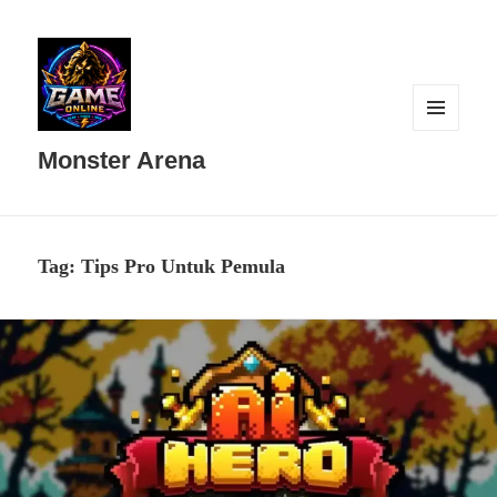
MENU
DAN
Monster Arena
WIDGET
Tag:
Tips Pro Untuk Pemula