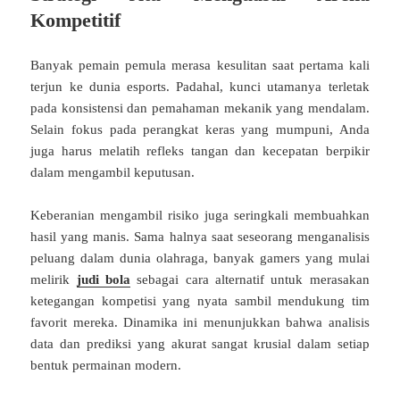
Kompetitif
Banyak pemain pemula merasa kesulitan saat pertama kali
terjun ke dunia esports. Padahal, kunci utamanya terletak
pada konsistensi dan pemahaman mekanik yang mendalam.
Selain fokus pada perangkat keras yang mumpuni, Anda
juga harus melatih refleks tangan dan kecepatan berpikir
dalam mengambil keputusan.
Keberanian mengambil risiko juga seringkali membuahkan
hasil yang manis. Sama halnya saat seseorang menganalisis
peluang dalam dunia olahraga, banyak gamers yang mulai
melirik
judi bola
sebagai cara alternatif untuk merasakan
ketegangan kompetisi yang nyata sambil mendukung tim
favorit mereka. Dinamika ini menunjukkan bahwa analisis
data dan prediksi yang akurat sangat krusial dalam setiap
bentuk permainan modern.